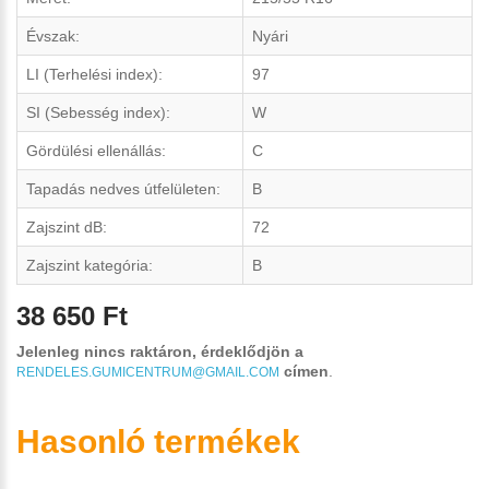
Évszak:
Nyári
LI (Terhelési index):
97
SI (Sebesség index):
W
Gördülési ellenállás:
C
Tapadás nedves útfelületen:
B
Zajszint dB:
72
Zajszint kategória:
B
38 650 Ft
Jelenleg nincs raktáron, érdeklődjön a
címen
.
RENDELES.GUMICENTRUM@GMAIL.COM
Hasonló termékek