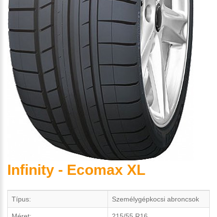
Infinity - Ecomax XL
Típus:
Személygépkocsi abroncsok
Méret:
215/55 R16