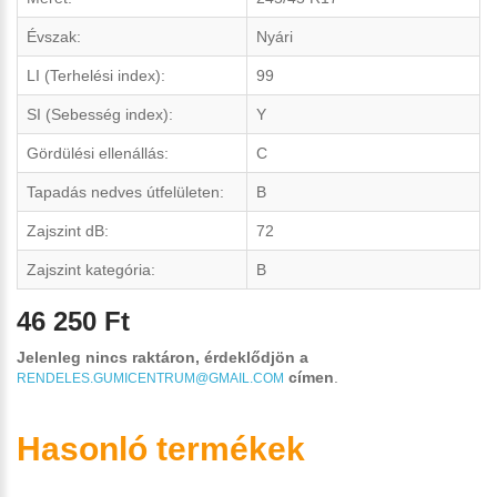
Évszak:
Nyári
LI (Terhelési index):
99
SI (Sebesség index):
Y
Gördülési ellenállás:
C
Tapadás nedves útfelületen:
B
Zajszint dB:
72
Zajszint kategória:
B
46 250 Ft
Jelenleg nincs raktáron, érdeklődjön a
címen
.
RENDELES.GUMICENTRUM@GMAIL.COM
Hasonló termékek