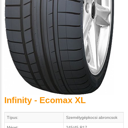
Infinity - Ecomax XL
Típus:
Személygépkocsi abroncsok
Méret:
245/45 R17