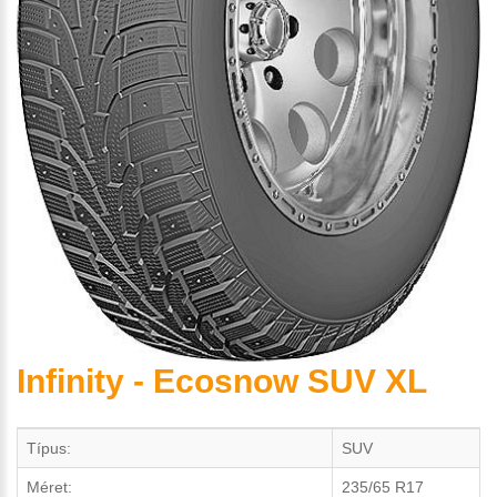
Infinity - Ecosnow SUV XL
Típus:
SUV
Méret:
235/65 R17