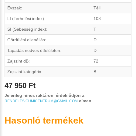
Évszak:
Téli
LI (Terhelési index):
108
SI (Sebesség index):
T
Gördülési ellenállás:
D
Tapadás nedves útfelületen:
D
Zajszint dB:
72
Zajszint kategória:
B
47 950 Ft
Jelenleg nincs raktáron, érdeklődjön a
címen
.
RENDELES.GUMICENTRUM@GMAIL.COM
Hasonló termékek