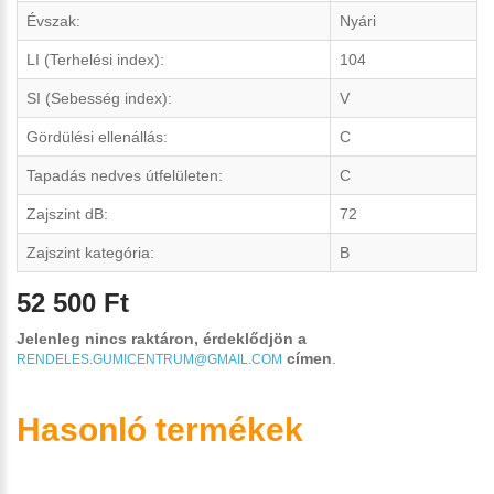
Évszak:
Nyári
LI (Terhelési index):
104
SI (Sebesség index):
V
Gördülési ellenállás:
C
Tapadás nedves útfelületen:
C
Zajszint dB:
72
Zajszint kategória:
B
52 500 Ft
Jelenleg nincs raktáron, érdeklődjön a
címen
.
RENDELES.GUMICENTRUM@GMAIL.COM
Hasonló termékek