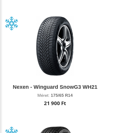
Nexen - Winguard SnowG3 WH21
Méret:
175/65 R14
21 900 Ft