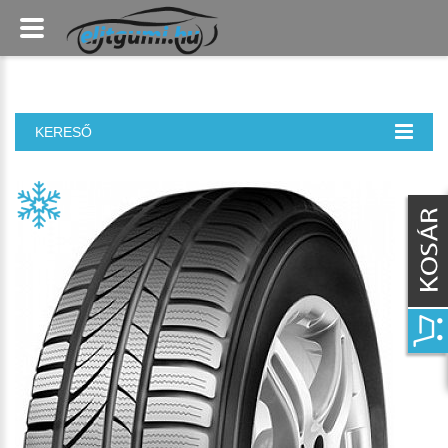
KERESŐ