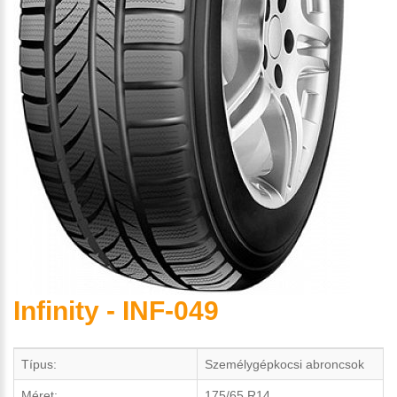
Infinity - INF-049
Típus:
Személygépkocsi abroncsok
Méret:
175/65 R14