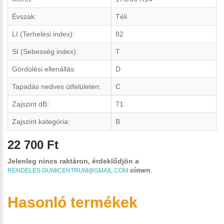
Évszak:
Téli
LI (Terhelési index):
82
SI (Sebesség index):
T
Gördülési ellenállás:
D
Tapadás nedves útfelületen:
C
Zajszint dB:
71
Zajszint kategória:
B
22 700 Ft
Jelenleg nincs raktáron, érdeklődjön a
címen
.
RENDELES.GUMICENTRUM@GMAIL.COM
Hasonló termékek