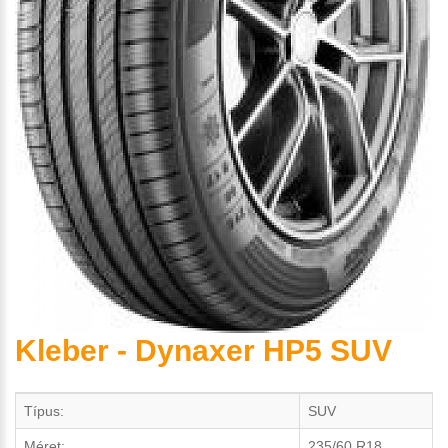
Kleber - Dynaxer HP5 SUV
Típus:
SUV
Méret:
235/60 R18