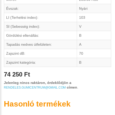
Évszak:
Nyári
LI (Terhelési index):
103
SI (Sebesség index):
V
Gördülési ellenállás:
B
Tapadás nedves útfelületen:
A
Zajszint dB:
70
Zajszint kategória:
B
74 250 Ft
Jelenleg nincs raktáron, érdeklődjön a
címen
.
RENDELES.GUMICENTRUM@GMAIL.COM
Hasonló termékek