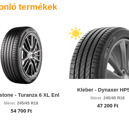
onló termékek
Kleber - Dynaxer HP
stone - Turanza 6 XL Enl
Méret:
245/45 R18
Méret:
245/45 R18
47 200 Ft
54 700 Ft