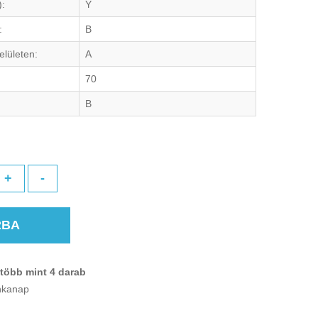
):
Y
:
B
elületen:
A
70
B
+
-
RBA
több mint 4 darab
unkanap