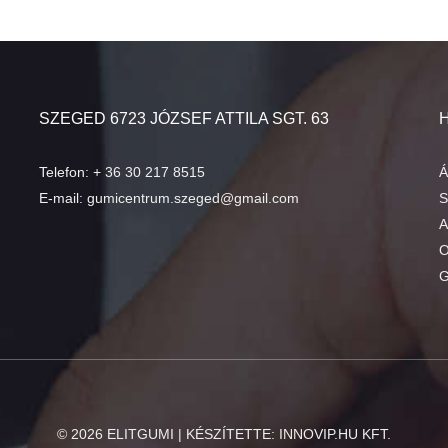
SZEGED 6723 JÓZSEF ATTILA SGT. 63
Telefon:
+ 36 30 217 8515
Á
E-mail:
gumicentrum.szeged@gmail.com
S
A
O
G
©
2026
ELITGUMI | KÉSZÍTETTE:
INNOVIP.HU KFT.