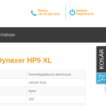
Telefon:
Belépés
Regisztráció
+36 30 290 1434
TŐSÉGEK
 Dynaxer HP5 XL
Személygépkocsi abroncsok
245/45 R18
Nyári
100