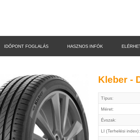
IDŐPONT FOGLALÁS
HASZNOS INFÓK
ELÉRHE
Kleber -
Típus:
Méret:
Évszak:
LI (Terhelési index):