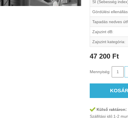
SI (Sebesség index
Gördülési ellenállás
Tapadás nedves útf
Zajszint dB:
Zajszint kategória:
47 200 Ft
Mennyiség:
KOSÁ
Külső raktáron:
Szállítási idő:1-2 m