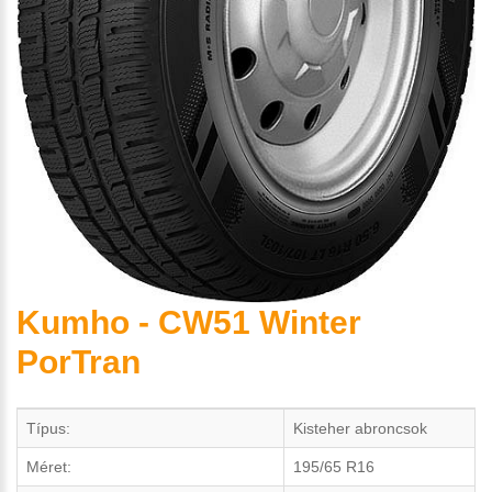
Kumho - CW51 Winter
PorTran
Típus:
Kisteher abroncsok
Méret:
195/65 R16