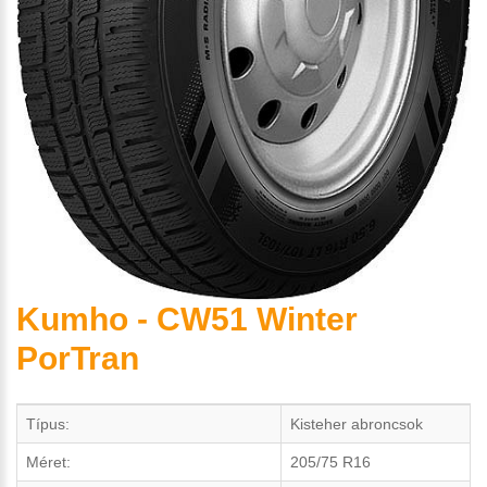
Kumho - CW51 Winter
PorTran
Típus:
Kisteher abroncsok
Méret:
205/75 R16