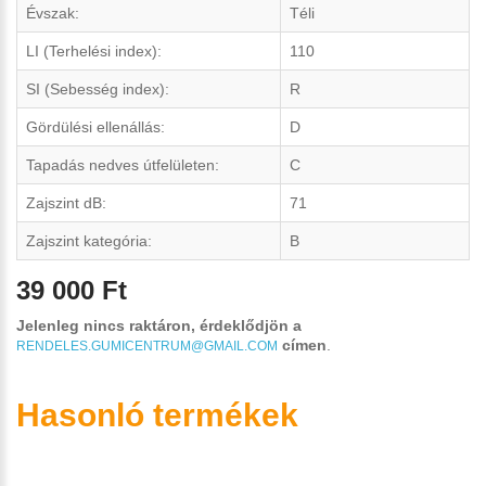
Évszak:
Téli
LI (Terhelési index):
110
SI (Sebesség index):
R
Gördülési ellenállás:
D
Tapadás nedves útfelületen:
C
Zajszint dB:
71
Zajszint kategória:
B
39 000 Ft
Jelenleg nincs raktáron, érdeklődjön a
címen
.
RENDELES.GUMICENTRUM@GMAIL.COM
Hasonló termékek