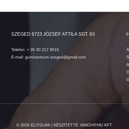
SZEGED 6723 JÓZSEF ATTILA SGT. 63
Telefon:
+ 36 30 217 8515
Á
E-mail:
gumicentrum.szeged@gmail.com
S
A
O
G
©
2026
ELITGUMI | KÉSZÍTETTE:
INNOVIP.HU KFT.