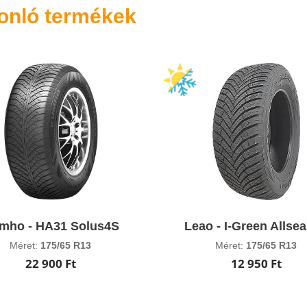
onló termékek
mho - HA31 Solus4S
Leao - I-Green Allse
Méret:
175/65 R13
Méret:
175/65 R13
22 900 Ft
12 950 Ft