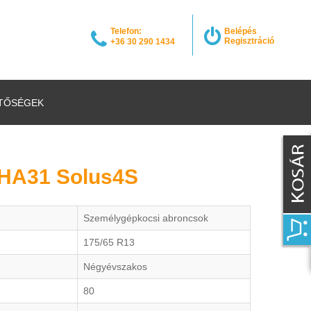
Telefon:
Belépés
Regisztráció
+36 30 290 1434
TŐSÉGEK
HA31 Solus4S
Személygépkocsi abroncsok
175/65 R13
Négyévszakos
80