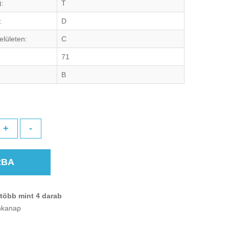
):
T
:
D
elületen:
C
71
B
+
-
RBA
több mint 4 darab
unkanap