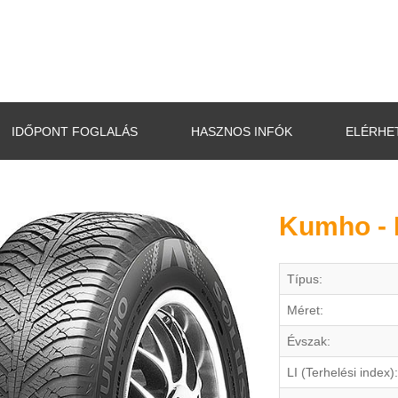
IDŐPONT FOGLALÁS
HASZNOS INFÓK
ELÉRHE
Kumho - 
Típus:
Méret:
Évszak:
LI (Terhelési index):