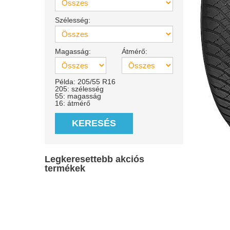
Szélesség:
Magasság:
Átmérő:
Példa: 205/55 R16
205: szélesség
55: magasság
16: átmérő
KERESÉS
Legkeresettebb akciós
termékek