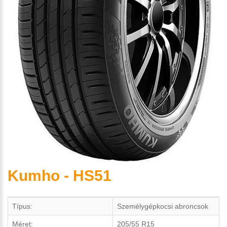
Kumho - HS51
Típus:
Személygépkocsi abroncsok
Méret:
205/55 R15