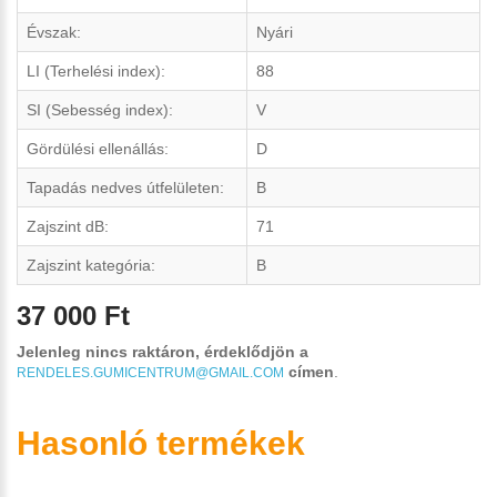
Évszak:
Nyári
LI (Terhelési index):
88
SI (Sebesség index):
V
Gördülési ellenállás:
D
Tapadás nedves útfelületen:
B
Zajszint dB:
71
Zajszint kategória:
B
37 000 Ft
Jelenleg nincs raktáron, érdeklődjön a
címen
.
RENDELES.GUMICENTRUM@GMAIL.COM
Hasonló termékek