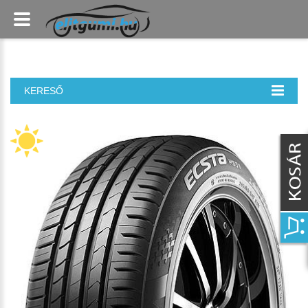
KERESŐ