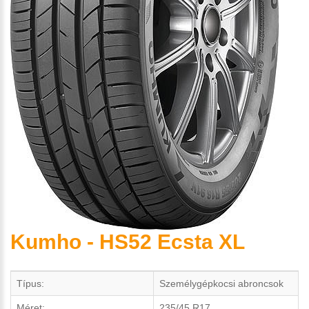
Kumho - HS52 Ecsta XL
Típus:
Személygépkocsi abroncsok
Méret:
235/45 R17