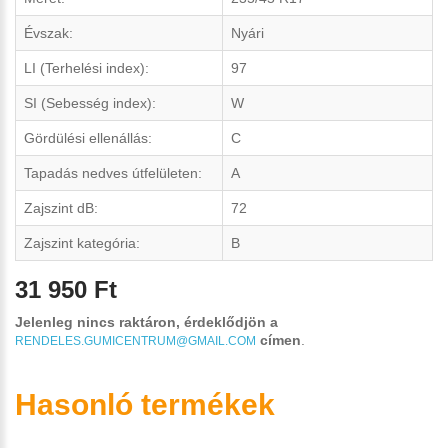
Évszak:
Nyári
LI (Terhelési index):
97
SI (Sebesség index):
W
Gördülési ellenállás:
C
Tapadás nedves útfelületen:
A
Zajszint dB:
72
Zajszint kategória:
B
31 950 Ft
Jelenleg nincs raktáron, érdeklődjön a
címen
.
RENDELES.GUMICENTRUM@GMAIL.COM
Hasonló termékek