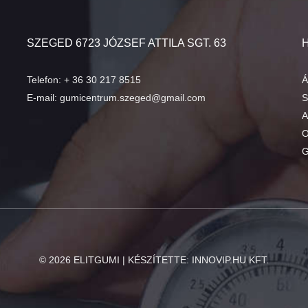
SZEGED 6723 JÓZSEF ATTILA SGT. 63
Telefon:
+ 36 30 217 8515
Á
E-mail:
gumicentrum.szeged@gmail.com
S
A
O
G
©
2026
ELITGUMI | KÉSZÍTETTE:
INNOVIP.HU KFT.