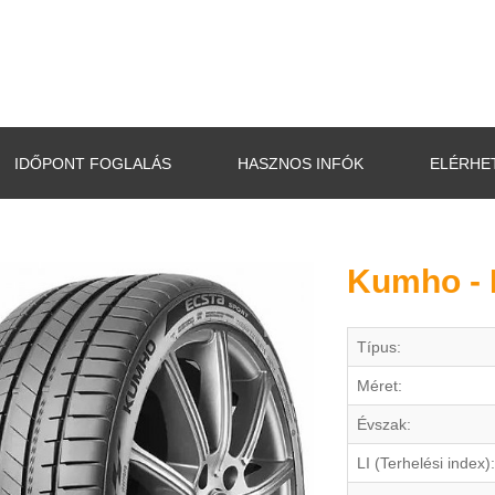
IDŐPONT FOGLALÁS
HASZNOS INFÓK
ELÉRHE
Kumho - 
Típus:
Méret:
Évszak:
LI (Terhelési index):