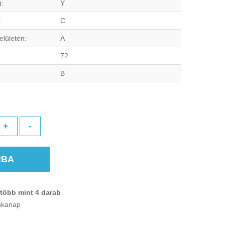
):
Y
:
C
elületen:
A
72
B
+
-
RBA
több mint 4 darab
unkanap