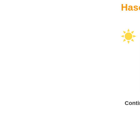
Has
Conti