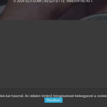
©
2026
ELITGUMI | KÉSZÍTETTE:
INNOVIP.HU KFT.
kie-kat használ. Az oldalon történő böngészéssel beleegyezel a cookie
Rendben