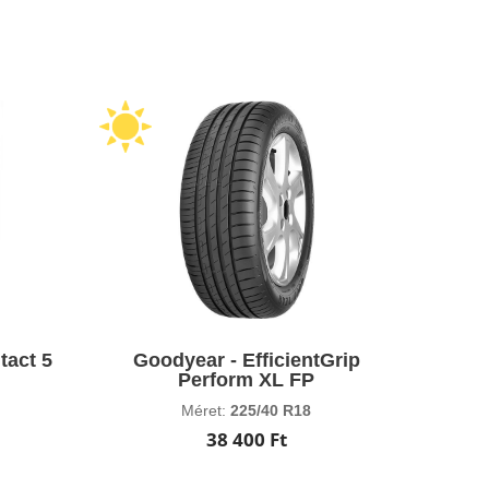
tact 5
Goodyear - EfficientGrip
Perform XL FP
Méret:
225/40 R18
38 400 Ft