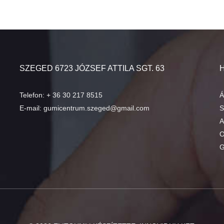
SZEGED 6723 JÓZSEF ATTILA SGT. 63
Telefon:
+ 36 30 217 8515
Á
E-mail:
gumicentrum.szeged@gmail.com
S
A
O
G