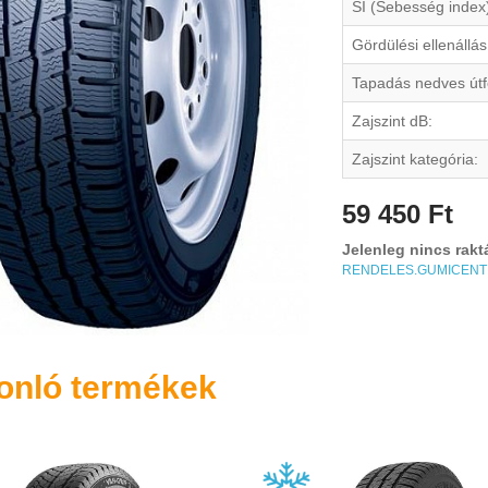
SI (Sebesség index
Gördülési ellenállás
Tapadás nedves útf
Zajszint dB:
Zajszint kategória:
59 450 Ft
Jelenleg nincs rakt
RENDELES.GUMICEN
onló termékek