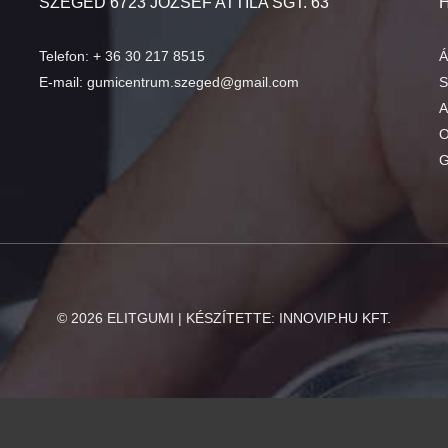
SZEGED 6723 JÓZSEF ATTILA SGT. 63
Telefon:
+ 36 30 217 8515
Á
E-mail:
gumicentrum.szeged@gmail.com
S
A
O
G
©
2026
ELITGUMI | KÉSZÍTETTE:
INNOVIP.HU KFT.