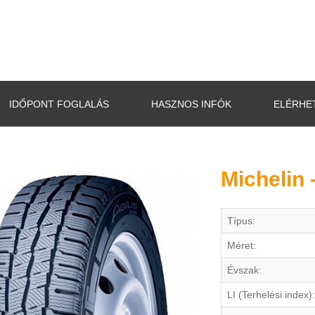
IDŐPONT FOGLALÁS
HASZNOS INFÓK
ELÉRHE
Michelin -
Típus:
Méret:
Évszak:
LI (Terhelési index):