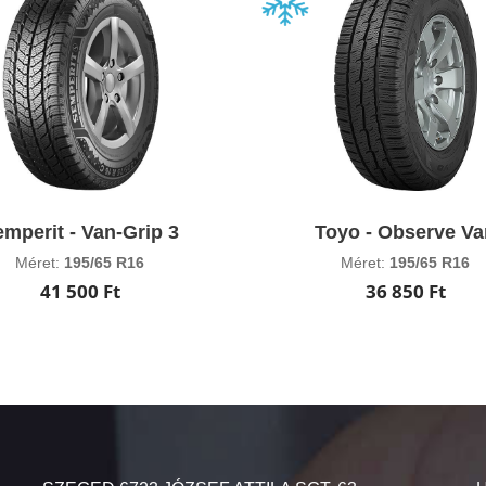
mperit - Van-Grip 3
Toyo - Observe V
Méret:
195/65 R16
Méret:
195/65 R16
41 500 Ft
36 850 Ft