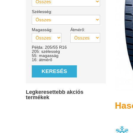
Szélesség:
Magasság:
Átmérő:
Példa: 205/55 R16
205: szélesség
55: magasság
16: átmérő
KERESÉS
Legkeresettebb akciós
termékek
Has