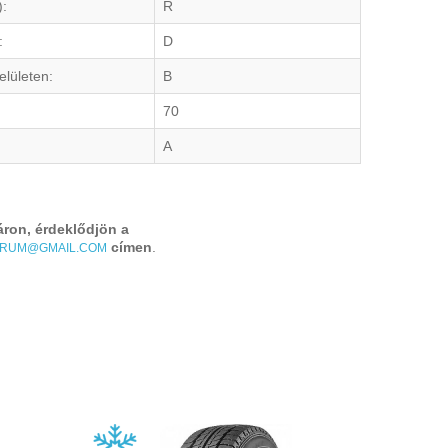
):
R
:
D
elületen:
B
70
A
áron, érdeklődjön a
címen
.
TRUM@GMAIL.COM