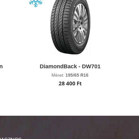
an
DiamondBack - DW701
Méret:
195/65 R16
28 400 Ft