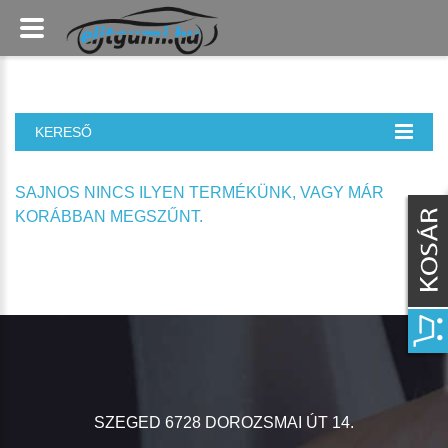
KERESŐ
SAJNOS NINCS ILYEN TERMÉKÜNK, VAGY MÁR
KORÁBBAN MEGSZŰNT.
SZEGED 6728 DOROZSMAI ÚT 14.