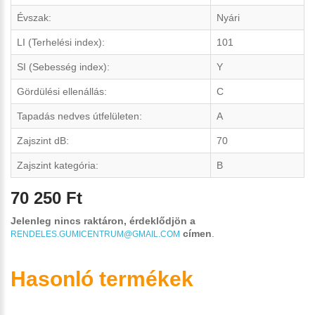
Évszak:
Nyári
LI (Terhelési index):
101
SI (Sebesség index):
Y
Gördülési ellenállás:
C
Tapadás nedves útfelületen:
A
Zajszint dB:
70
Zajszint kategória:
B
70 250 Ft
Jelenleg nincs raktáron, érdeklődjön a
címen
.
RENDELES.GUMICENTRUM@GMAIL.COM
Hasonló termékek