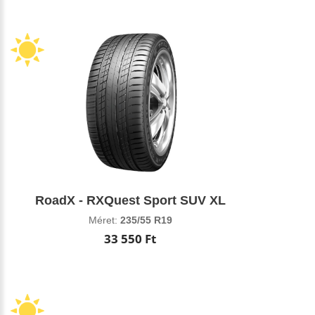
RoadX - RXQuest Sport SUV XL
Méret:
235/55 R19
33 550 Ft