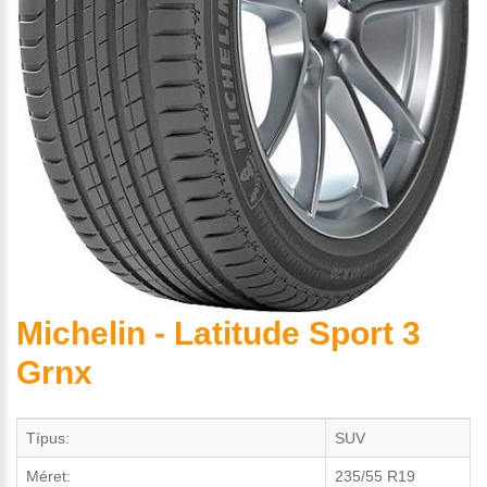
Michelin - Latitude Sport 3
Grnx
Típus:
SUV
Méret:
235/55 R19