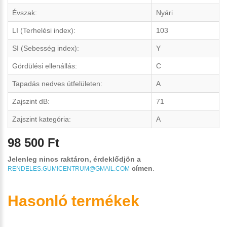
Évszak:
Nyári
LI (Terhelési index):
103
SI (Sebesség index):
Y
Gördülési ellenállás:
C
Tapadás nedves útfelületen:
A
Zajszint dB:
71
Zajszint kategória:
A
98 500 Ft
Jelenleg nincs raktáron, érdeklődjön a
címen
.
RENDELES.GUMICENTRUM@GMAIL.COM
Hasonló termékek