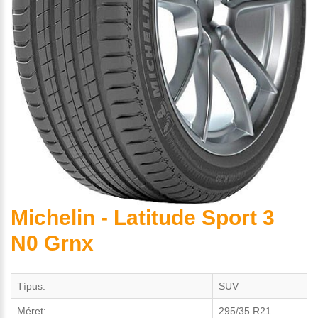
Michelin - Latitude Sport 3
N0 Grnx
Típus:
SUV
Méret:
295/35 R21