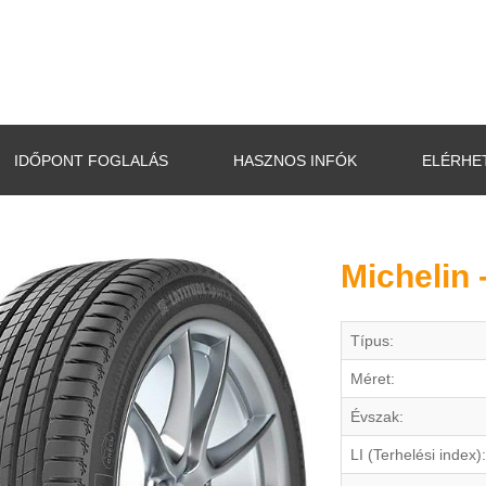
IDŐPONT FOGLALÁS
HASZNOS INFÓK
ELÉRHE
Michelin 
Típus:
Méret:
Évszak:
LI (Terhelési index):