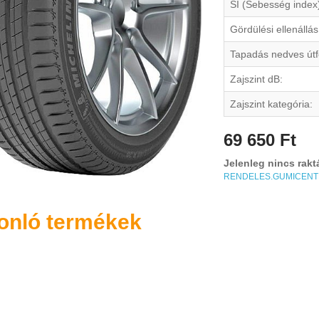
SI (Sebesség index
Gördülési ellenállás
Tapadás nedves útf
Zajszint dB:
Zajszint kategória:
69 650 Ft
Jelenleg nincs rakt
RENDELES.GUMICEN
onló termékek