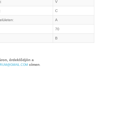
):
V
:
C
elületen:
A
70
B
áron, érdeklődjön a
címen
.
TRUM@GMAIL.COM