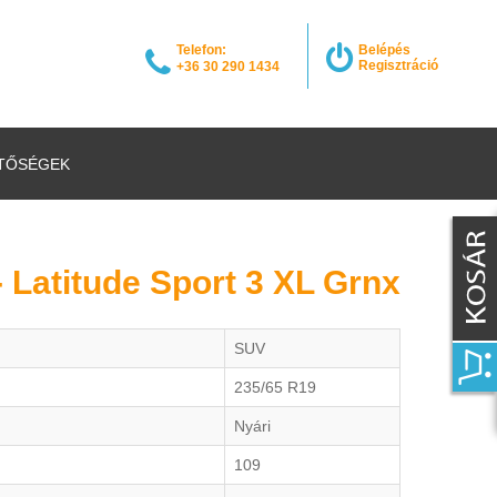
Telefon:
Belépés
Regisztráció
+36 30 290 1434
TŐSÉGEK
- Latitude Sport 3 XL Grnx
SUV
235/65 R19
Nyári
109