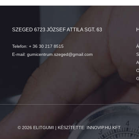
SZEGED 6723 JÓZSEF ATTILA SGT. 63
Telefon:
+ 36 30 217 8515
Á
E-mail:
gumicentrum.szeged@gmail.com
S
A
O
G
©
2026
ELITGUMI | KÉSZÍTETTE:
INNOVIP.HU KFT.