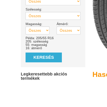
Szélesség:
Magasság:
Átmérő:
Példa: 205/55 R16
205: szélesség
55: magasság
16: átmérő
KERESÉS
Has
Legkeresettebb akciós
termékek