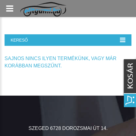
KERESŐ
SAJNOS NINCS ILYEN TERMÉKÜNK, VAGY MÁR
KORÁBBAN MEGSZŰNT.
SZEGED 6728 DOROZSMAI ÚT 14.