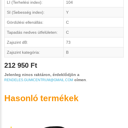
LI (Terhelési index):
104
SI (Sebesség index):
Y
Gördülési ellenállás:
C
Tapadás nedves útfelületen:
C
Zajszint dB:
73
Zajszint kategória:
B
212 950 Ft
Jelenleg nincs raktáron, érdeklődjön a
címen
.
RENDELES.GUMICENTRUM@GMAIL.COM
Hasonló termékek