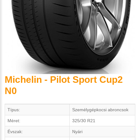
Michelin - Pilot Sport Cup2
N0
Típus:
Személygépkocsi abroncsok
Méret:
325/30 R21
Évszak:
Nyári