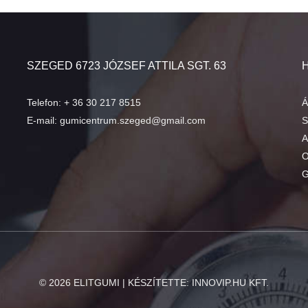
SZEGED 6723 JÓZSEF ATTILA SGT. 63
Telefon:
+ 36 30 217 8515
Á
E-mail:
gumicentrum.szeged@gmail.com
S
A
O
G
©
2026
ELITGUMI | KÉSZÍTETTE:
INNOVIP.HU KFT.