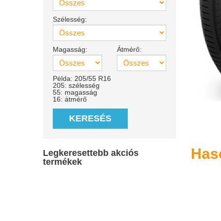
Szélesség:
Magasság:
Átmérő:
Példa: 205/55 R16
205: szélesség
55: magasság
16: átmérő
KERESÉS
Has
Legkeresettebb akciós
termékek