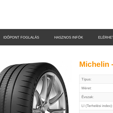
IDŐPONT FOGLALÁS
HASZNOS INFÓK
ELÉRHE
Michelin 
Típus:
Méret:
Évszak:
LI (Terhelési index):