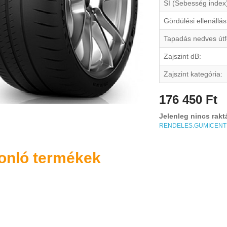
SI (Sebesség index
Gördülési ellenállás
Tapadás nedves útf
Zajszint dB:
Zajszint kategória:
176 450 Ft
Jelenleg nincs rakt
RENDELES.GUMICEN
onló termékek