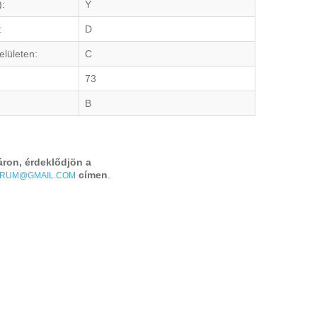
):
Y
:
D
elületen:
C
73
B
áron, érdeklődjön a
címen
.
TRUM@GMAIL.COM