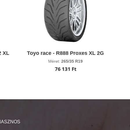
2 XL
Toyo race - R888 Proxes XL 2G
Méret:
265/35 R19
76 131 Ft
HASZNOS