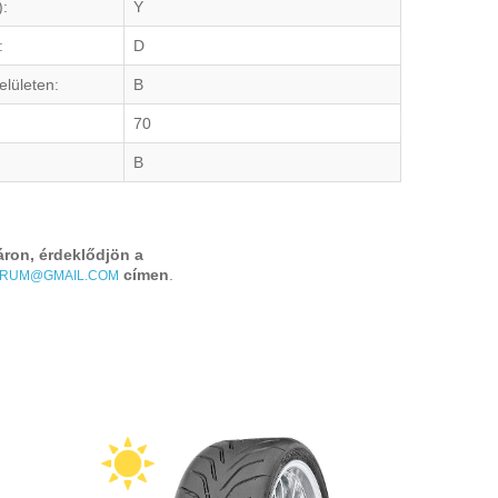
):
Y
:
D
elületen:
B
70
B
áron, érdeklődjön a
címen
.
TRUM@GMAIL.COM