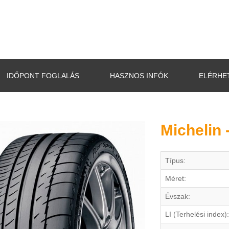
IDŐPONT FOGLALÁS
HASZNOS INFÓK
ELÉRHE
Michelin 
Típus:
Méret:
Évszak:
LI (Terhelési index):