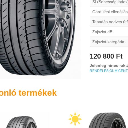
SI (Sebesség index
Gördülési ellenállás
Tapadás nedves útf
Zajszint dB:
Zajszint kategória:
120 800 Ft
Jelenleg nincs rakt
RENDELES.GUMICEN
onló termékek