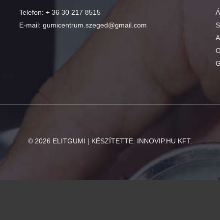
Telefon:
+ 36 30 217 8515
Á
E-mail:
gumicentrum.szeged@gmail.com
S
A
O
G
©
2026
ELITGUMI | KÉSZÍTETTE:
INNOVIP.HU KFT.