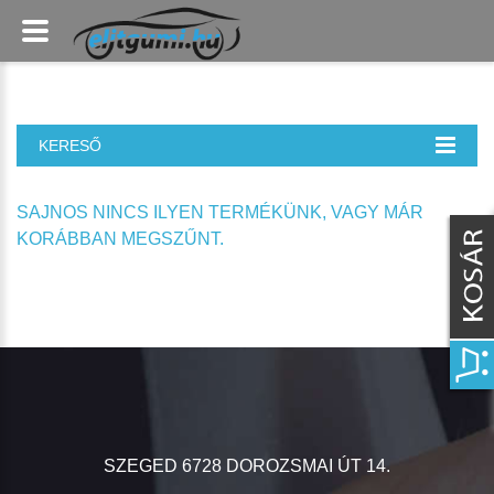
KERESŐ
SAJNOS NINCS ILYEN TERMÉKÜNK, VAGY MÁR
KORÁBBAN MEGSZŰNT.
SZEGED 6728 DOROZSMAI ÚT 14.