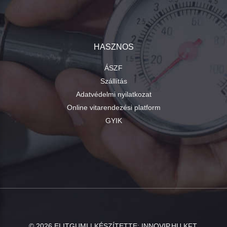
HASZNOS
ÁSZF
Szállítás
Adatvédelmi nyilatkozat
Online vitarendezési platform
GYIK
©
2026
ELITGUMI | KÉSZÍTETTE:
INNOVIP.HU KFT.