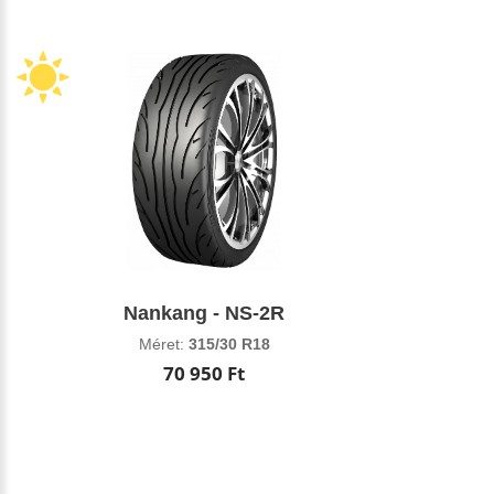
Nankang - NS-2R
Méret:
315/30 R18
70 950 Ft