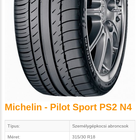
Michelin - Pilot Sport PS2 N4
Típus:
Személygépkocsi abroncsok
Méret:
315/30 R18