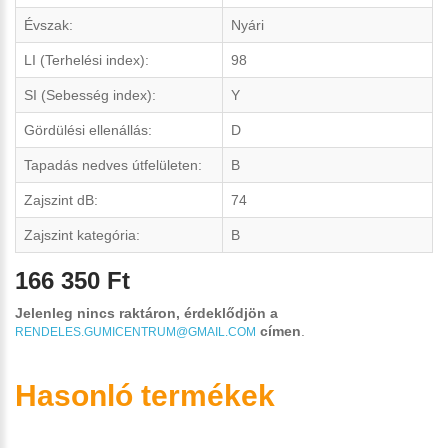
Évszak:
Nyári
LI (Terhelési index):
98
SI (Sebesség index):
Y
Gördülési ellenállás:
D
Tapadás nedves útfelületen:
B
Zajszint dB:
74
Zajszint kategória:
B
166 350 Ft
Jelenleg nincs raktáron, érdeklődjön a
címen
.
RENDELES.GUMICENTRUM@GMAIL.COM
Hasonló termékek