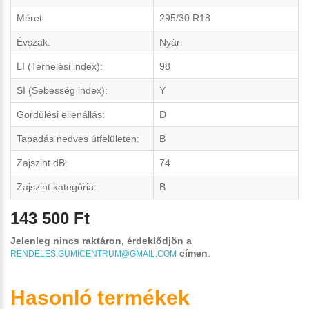
Méret:
295/30 R18
Évszak:
Nyári
LI (Terhelési index):
98
SI (Sebesség index):
Y
Gördülési ellenállás:
D
Tapadás nedves útfelületen:
B
Zajszint dB:
74
Zajszint kategória:
B
143 500 Ft
Jelenleg nincs raktáron, érdeklődjön a
címen
.
RENDELES.GUMICENTRUM@GMAIL.COM
Hasonló termékek