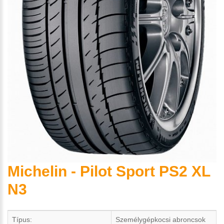
Michelin - Pilot Sport PS2 XL
N3
Típus:
Személygépkocsi abroncsok