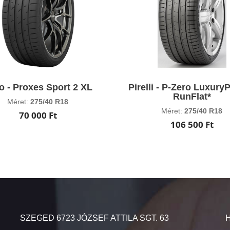
o - Proxes Sport 2 XL
Pirelli - P-Zero Luxury
RunFlat*
Méret:
275/40 R18
Méret:
275/40 R18
70 000 Ft
106 500 Ft
SZEGED 6723 JÓZSEF ATTILA SGT. 63