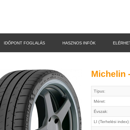
IDŐPONT FOGLALÁS
HASZNOS INFÓK
ELÉRHE
Michelin 
Típus:
Méret:
Évszak:
LI (Terhelési index):