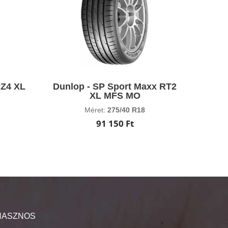
PZ4 XL
Dunlop - SP Sport Maxx RT2
XL MFS MO
Méret:
275/40 R18
91 150 Ft
HASZNOS