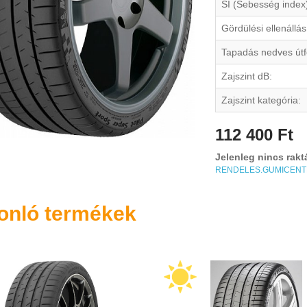
SI (Sebesség index
Gördülési ellenállás
Tapadás nedves útf
Zajszint dB:
Zajszint kategória:
112 400 Ft
Jelenleg nincs rakt
RENDELES.GUMICEN
onló termékek