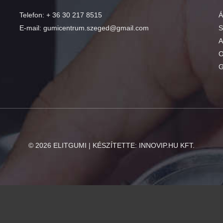
Telefon:
+ 36 30 217 8515
Á
E-mail:
gumicentrum.szeged@gmail.com
S
A
O
G
©
2026
ELITGUMI | KÉSZÍTETTE:
INNOVIP.HU KFT.