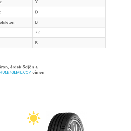
):
Y
:
D
elületen:
B
72
B
áron, érdeklődjön a
címen
.
TRUM@GMAIL.COM