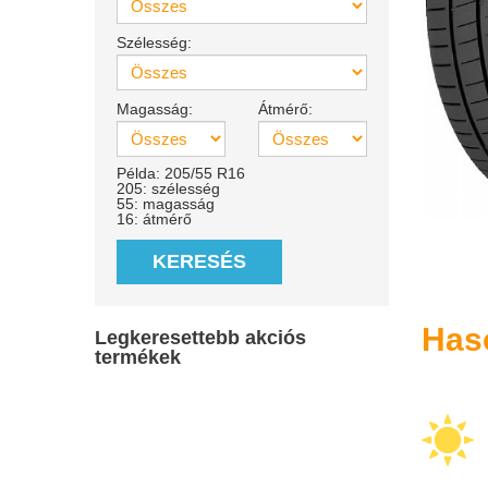
Szélesség:
Magasság:
Átmérő:
Példa: 205/55 R16
205: szélesség
55: magasság
16: átmérő
KERESÉS
Has
Legkeresettebb akciós
termékek