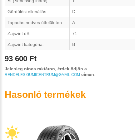
SI (Sebesség index):
Y
Gördülési ellenállás:
D
Tapadás nedves útfelületen:
A
Zajszint dB:
71
Zajszint kategória:
B
93 600 Ft
Jelenleg nincs raktáron, érdeklődjön a
címen
.
RENDELES.GUMICENTRUM@GMAIL.COM
Hasonló termékek