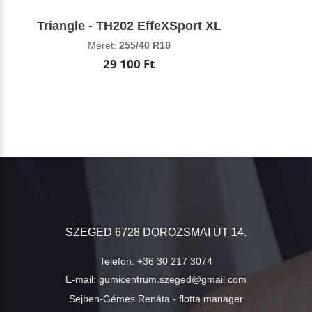
Triangle - TH202 EffeXSport XL
Méret:
255/40 R18
29 100 Ft
SZEGED 6728 DOROZSMAI ÚT 14.
Telefon:
+36 30 217 3074
E-mail:
gumicentrum.szeged@gmail.com
Sejben-Gémes Renáta - flotta manager