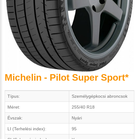
Michelin - Pilot Super Sport*
Típus:
Személygépkocsi abroncsok
Méret:
255/40 R18
Évszak:
Nyári
LI (Terhelési index):
95