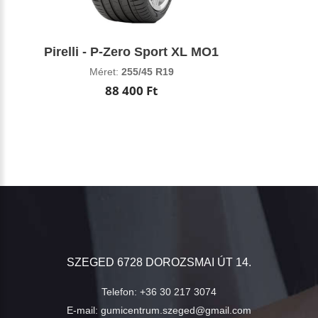
Pirelli - P-Zero Sport XL MO1
Méret:
255/45 R19
88 400 Ft
SZEGED 6728 DOROZSMAI ÚT 14.
Telefon:
+36 30 217 3074
E-mail:
gumicentrum.szeged@gmail.com