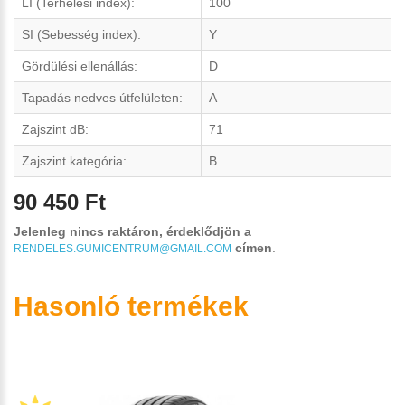
LI (Terhelési index):
100
SI (Sebesség index):
Y
Gördülési ellenállás:
D
Tapadás nedves útfelületen:
A
Zajszint dB:
71
Zajszint kategória:
B
90 450 Ft
Jelenleg nincs raktáron, érdeklődjön a
címen
.
RENDELES.GUMICENTRUM@GMAIL.COM
Hasonló termékek