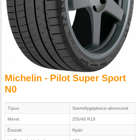
Michelin - Pilot Super Sport
N0
Típus:
Személygépkocsi abroncsok
Méret:
255/45 R19
Évszak:
Nyári