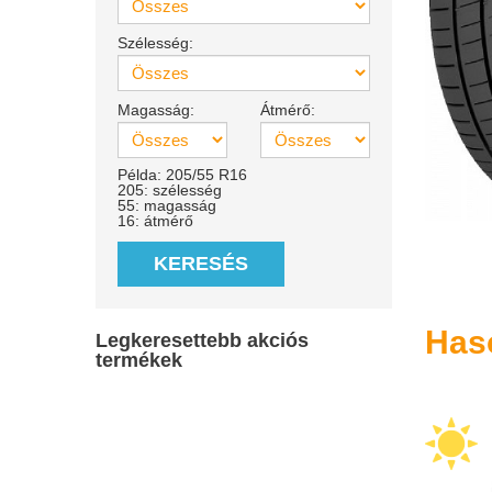
Szélesség:
Magasság:
Átmérő:
Példa: 205/55 R16
205: szélesség
55: magasság
16: átmérő
KERESÉS
Has
Legkeresettebb akciós
termékek