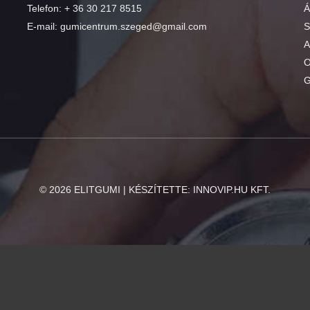
Telefon:
+ 36 30 217 8515
Á
E-mail:
gumicentrum.szeged@gmail.com
S
A
O
G
©
2026
ELITGUMI | KÉSZÍTETTE:
INNOVIP.HU KFT.