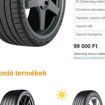
SI (Sebesség index
Gördülési ellenállás
Tapadás nedves útf
Zajszint dB:
Zajszint kategória:
99 000 Ft
Jelenleg nincs rakt
RENDELES.GUMICEN
onló termékek