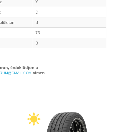
):
Y
:
D
elületen:
B
73
B
áron, érdeklődjön a
címen
.
TRUM@GMAIL.COM