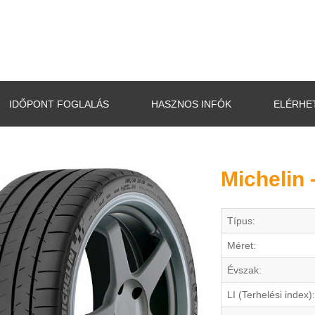
IDŐPONT FOGLALÁS
HASZNOS INFÓK
ELÉRHE
Michelin 
Típus:
Méret:
Évszak:
LI (Terhelési index):