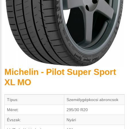
Michelin - Pilot Super Sport
XL MO
Típus:
Személygépkocsi abroncsok
Méret:
295/30 R20
Évszak:
Nyári