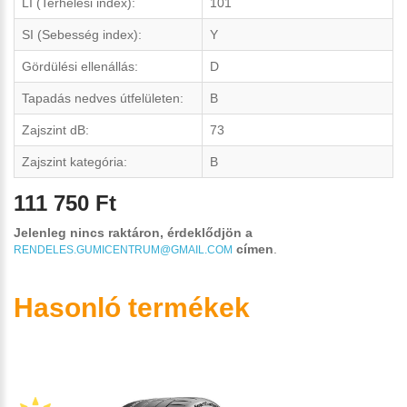
LI (Terhelési index):
101
SI (Sebesség index):
Y
Gördülési ellenállás:
D
Tapadás nedves útfelületen:
B
Zajszint dB:
73
Zajszint kategória:
B
111 750 Ft
Jelenleg nincs raktáron, érdeklődjön a
címen
.
RENDELES.GUMICENTRUM@GMAIL.COM
Hasonló termékek