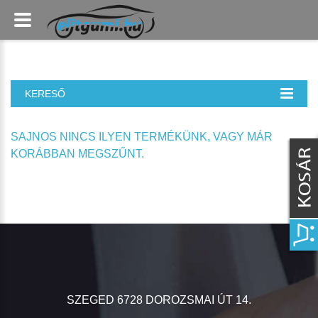
KERESŐ
SAJNOS NINCS ILYEN TERMÉKÜNK, VAGY MÁR
KORÁBBAN MEGSZŰNT.
SZEGED 6728 DOROZSMAI ÚT 14.