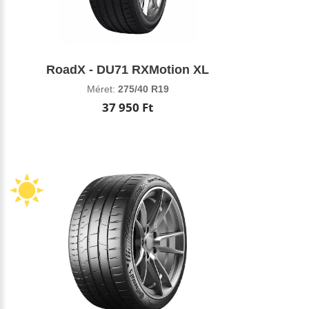
RoadX - DU71 RXMotion XL
Méret:
275/40 R19
37 950 Ft