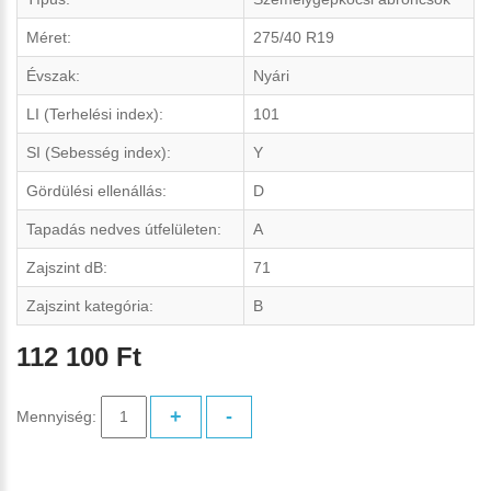
Méret:
275/40 R19
Évszak:
Nyári
LI (Terhelési index):
101
SI (Sebesség index):
Y
Gördülési ellenállás:
D
Tapadás nedves útfelületen:
A
Zajszint dB:
71
Zajszint kategória:
B
112 100 Ft
+
-
Mennyiség: