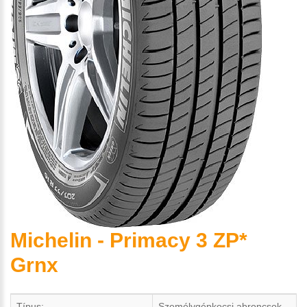
Michelin - Primacy 3 ZP*
Grnx
Típus:
Személygépkocsi abroncsok