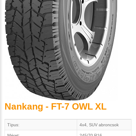
Nankang - FT-7 OWL XL
Típus:
4x4, SUV abroncsok
Méret:
245/70 R16