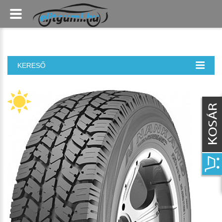
KERESŐ