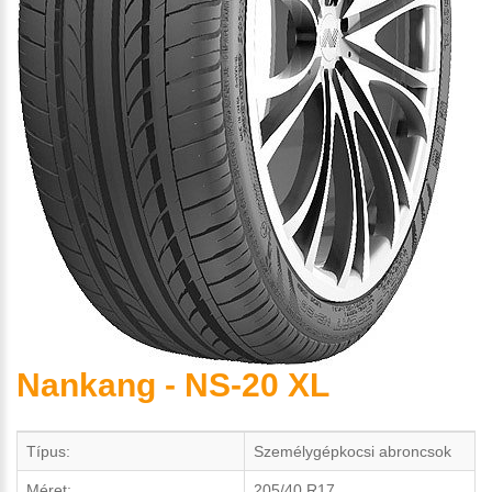
Nankang - NS-20 XL
Típus:
Személygépkocsi abroncsok
Méret:
205/40 R17