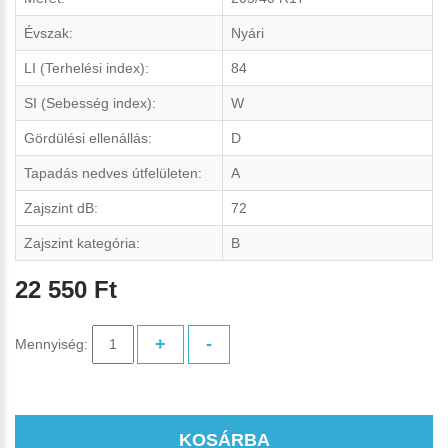
Évszak:
Nyári
LI (Terhelési index):
84
SI (Sebesség index):
W
Gördülési ellenállás:
D
Tapadás nedves útfelületen:
A
Zajszint dB:
72
Zajszint kategória:
B
22 550 Ft
+
-
Mennyiség:
KOSÁRBA