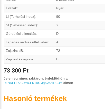
Évszak:
Nyári
LI (Terhelési index):
90
SI (Sebesség index):
Y
Gördülési ellenállás:
D
Tapadás nedves útfelületen:
A
Zajszint dB:
72
Zajszint kategória:
B
73 300 Ft
Jelenleg nincs raktáron, érdeklődjön a
címen
.
RENDELES.GUMICENTRUM@GMAIL.COM
Hasonló termékek