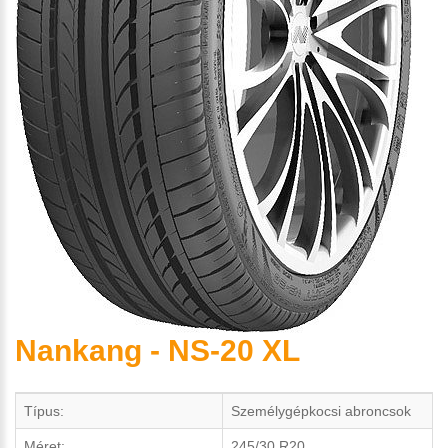
Nankang - NS-20 XL
Típus:
Személygépkocsi abroncsok
Méret:
245/30 R20