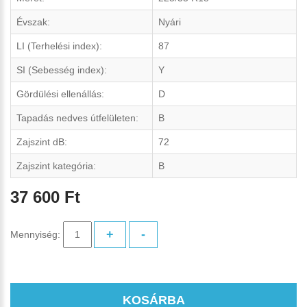
Évszak:
Nyári
LI (Terhelési index):
87
SI (Sebesség index):
Y
Gördülési ellenállás:
D
Tapadás nedves útfelületen:
B
Zajszint dB:
72
Zajszint kategória:
B
37 600 Ft
+
-
Mennyiség:
KOSÁRBA