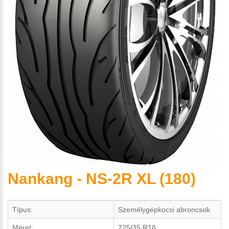
Nankang - NS-2R XL (180)
Típus:
Személygépkocsi abroncsok
Méret:
225/35 R18