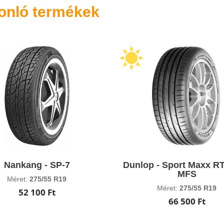
onló termékek
Nankang - SP-7
Dunlop - Sport Maxx R
MFS
Méret:
275/55 R19
Méret:
275/55 R19
52 100 Ft
66 500 Ft