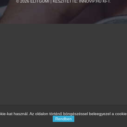
©
2026
ELITGUMI | KÉSZÍTETTE:
INNOVIP.HU KFT.
kie-kat használ. Az oldalon történő böngészéssel beleegyezel a cookie
Rendben