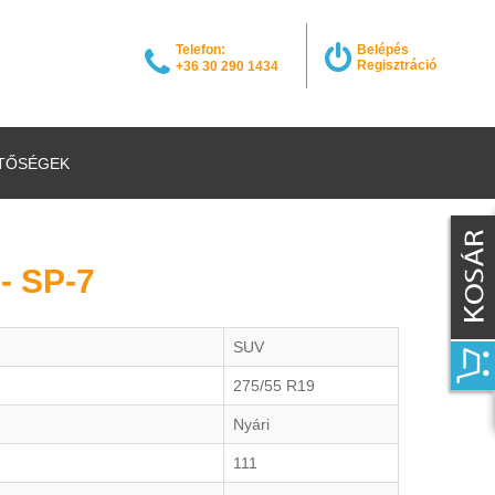
Telefon:
Belépés
Regisztráció
+36 30 290 1434
TŐSÉGEK
- SP-7
SUV
275/55 R19
Nyári
111