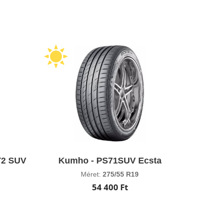
T2 SUV
Kumho - PS71SUV Ecsta
Méret:
275/55 R19
54 400 Ft