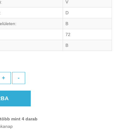
):
V
:
D
elületen:
B
72
B
+
-
RBA
több mint 4 darab
unkanap