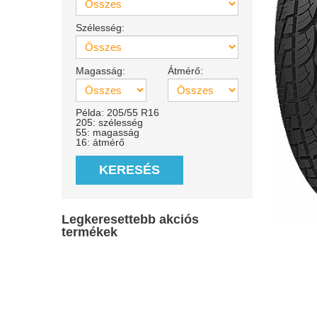
Szélesség:
Magasság:
Átmérő:
Példa: 205/55 R16
205: szélesség
55: magasság
16: átmérő
KERESÉS
Legkeresettebb akciós
termékek