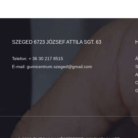
SZEGED 6723 JÓZSEF ATTILA SGT. 63
Telefon:
+ 36 30 217 8515
Á
E-mail:
gumicentrum.szeged@gmail.com
S
A
O
G