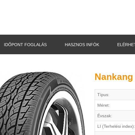
IDŐPONT FOGLALÁS
HASZNOS INFÓK
ELÉRHE
Nankang 
Típus:
Méret:
Évszak:
LI (Terhelési index):