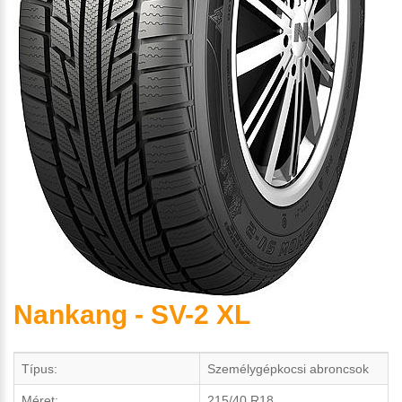
Nankang - SV-2 XL
Típus:
Személygépkocsi abroncsok
Méret:
215/40 R18