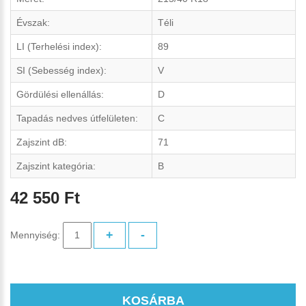
Évszak:
Téli
LI (Terhelési index):
89
SI (Sebesség index):
V
Gördülési ellenállás:
D
Tapadás nedves útfelületen:
C
Zajszint dB:
71
Zajszint kategória:
B
42 550 Ft
+
-
Mennyiség:
KOSÁRBA