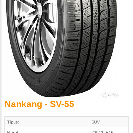
Nankang - SV-55
Típus:
SUV
Méret:
235/70 R16