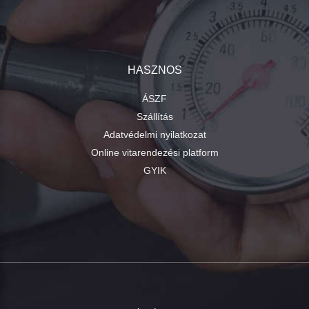
HASZNOS
ÁSZF
Szállítás
Adatvédelmi nyilatkozat
Online vitarendezési platform
GYIK