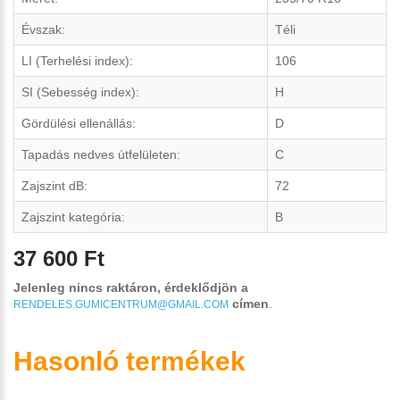
Évszak:
Téli
LI (Terhelési index):
106
SI (Sebesség index):
H
Gördülési ellenállás:
D
Tapadás nedves útfelületen:
C
Zajszint dB:
72
Zajszint kategória:
B
37 600 Ft
Jelenleg nincs raktáron, érdeklődjön a
címen
.
RENDELES.GUMICENTRUM@GMAIL.COM
Hasonló termékek