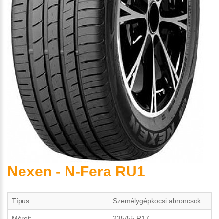
Nexen - N-Fera RU1
Típus:
Személygépkocsi abroncsok
Méret:
235/55 R17