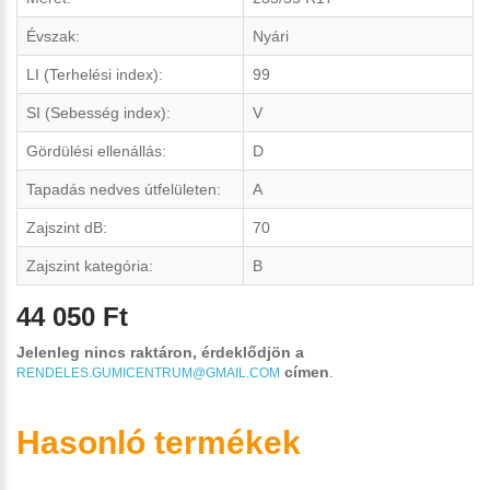
Évszak:
Nyári
LI (Terhelési index):
99
SI (Sebesség index):
V
Gördülési ellenállás:
D
Tapadás nedves útfelületen:
A
Zajszint dB:
70
Zajszint kategória:
B
44 050 Ft
Jelenleg nincs raktáron, érdeklődjön a
címen
.
RENDELES.GUMICENTRUM@GMAIL.COM
Hasonló termékek