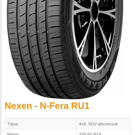
Nexen - N-Fera RU1
Típus:
4x4, SUV abroncsok
Méret:
235/45 R19