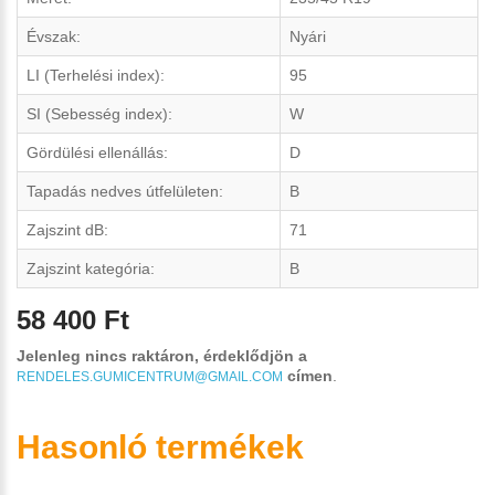
Évszak:
Nyári
LI (Terhelési index):
95
SI (Sebesség index):
W
Gördülési ellenállás:
D
Tapadás nedves útfelületen:
B
Zajszint dB:
71
Zajszint kategória:
B
58 400 Ft
Jelenleg nincs raktáron, érdeklődjön a
címen
.
RENDELES.GUMICENTRUM@GMAIL.COM
Hasonló termékek