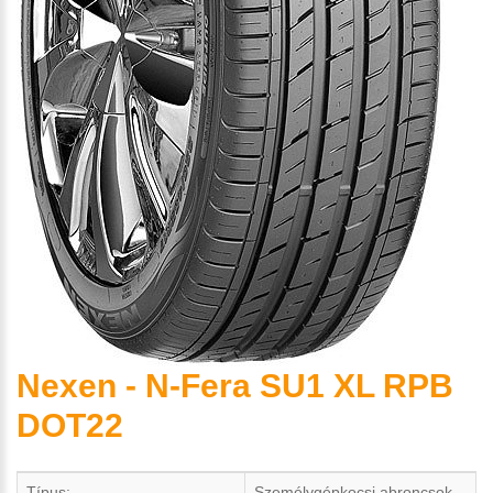
Nexen - N-Fera SU1 XL RPB
DOT22
Típus:
Személygépkocsi abroncsok