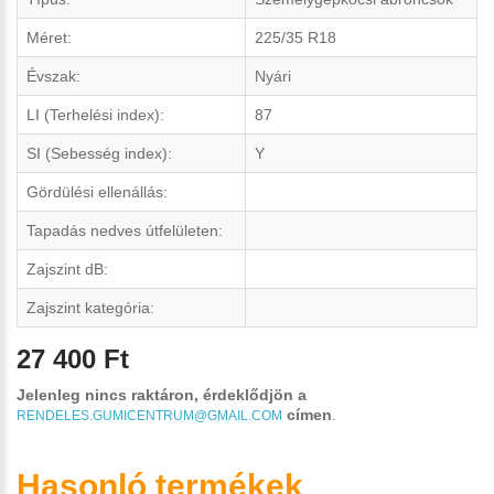
Méret:
225/35 R18
Évszak:
Nyári
LI (Terhelési index):
87
SI (Sebesség index):
Y
Gördülési ellenállás:
Tapadás nedves útfelületen:
Zajszint dB:
Zajszint kategória:
27 400 Ft
Jelenleg nincs raktáron, érdeklődjön a
címen
.
RENDELES.GUMICENTRUM@GMAIL.COM
Hasonló termékek