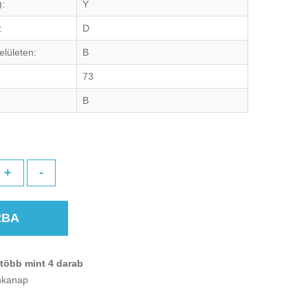
):
Y
:
D
elületen:
B
73
B
+
-
RBA
több mint 4 darab
unkanap