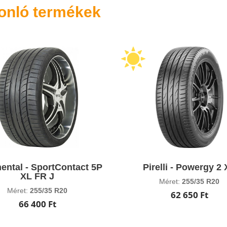
onló termékek
ental - SportContact 5P
Pirelli - Powergy 2
XL FR J
Méret:
255/35 R20
Méret:
255/35 R20
62 650 Ft
66 400 Ft