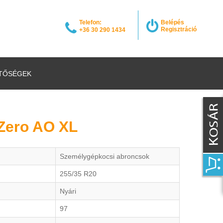
Telefon:
Belépés
Regisztráció
+36 30 290 1434
TŐSÉGEK
 PZero AO XL
Személygépkocsi abroncsok
255/35 R20
Nyári
97