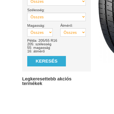
Szélesség:
Magasság:
Átmérő:
Példa: 205/55 R16
205: szélesség
55: magasság
16: átmérő
KERESÉS
Legkeresettebb akciós
termékek