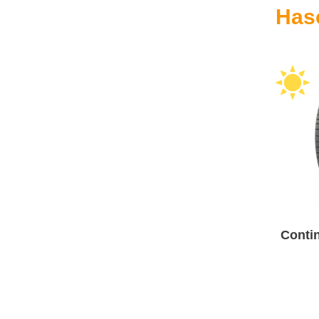
Has
Contin