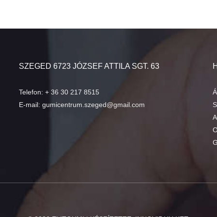
SZEGED 6723 JÓZSEF ATTILA SGT. 63
Telefon:
+ 36 30 217 8515
Á
E-mail:
gumicentrum.szeged@gmail.com
S
A
O
G