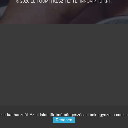
©
2026
ELITGUMI | KÉSZÍTETTE:
INNOVIP.HU KFT.
kie-kat használ. Az oldalon történő böngészéssel beleegyezel a cookie
Rendben