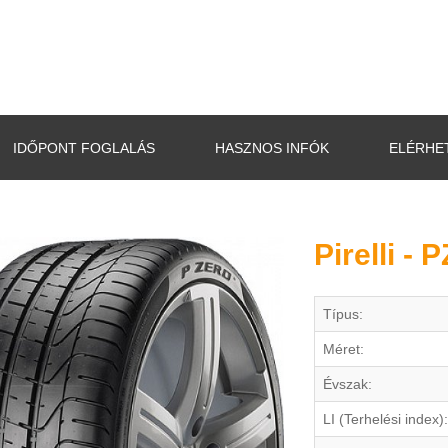
IDŐPONT FOGLALÁS
HASZNOS INFÓK
ELÉRHE
Pirelli -
Típus:
Méret:
Évszak:
LI (Terhelési index):