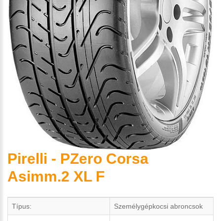
Pirelli - PZero Corsa
Asimm.2 XL F
Típus:
Személygépkocsi abroncsok