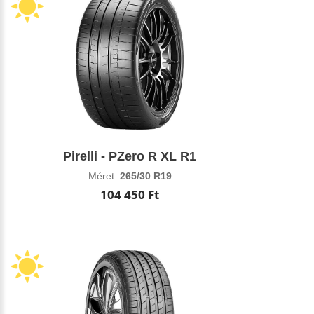
Pirelli - PZero R XL R1
Méret:
265/30 R19
104 450 Ft