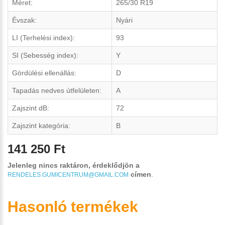
Méret:
265/30 R19
Évszak:
Nyári
LI (Terhelési index):
93
SI (Sebesség index):
Y
Gördülési ellenállás:
D
Tapadás nedves útfelületen:
A
Zajszint dB:
72
Zajszint kategória:
B
141 250 Ft
Jelenleg nincs raktáron, érdeklődjön a
címen
.
RENDELES.GUMICENTRUM@GMAIL.COM
Hasonló termékek