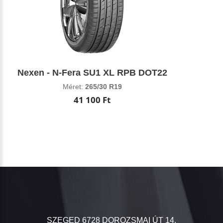
Nexen - N-Fera SU1 XL RPB DOT22
Méret:
265/30 R19
41 100 Ft
SZEGED 6728 DOROZSMAI ÚT 14.