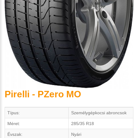
Pirelli - PZero MO
Típus:
Személygépkocsi abroncsok
Méret:
285/35 R18
Évszak:
Nyári