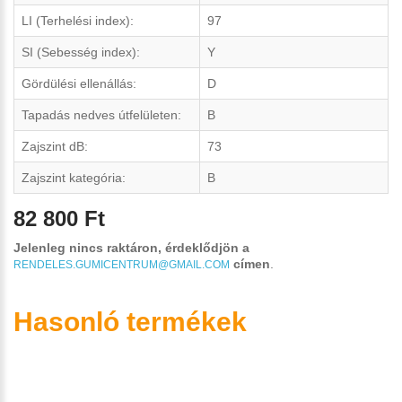
LI (Terhelési index):
97
SI (Sebesség index):
Y
Gördülési ellenállás:
D
Tapadás nedves útfelületen:
B
Zajszint dB:
73
Zajszint kategória:
B
82 800 Ft
Jelenleg nincs raktáron, érdeklődjön a
címen
.
RENDELES.GUMICENTRUM@GMAIL.COM
Hasonló termékek