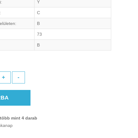
):
Y
:
C
elületen:
B
73
B
+
-
RBA
több mint 4 darab
unkanap