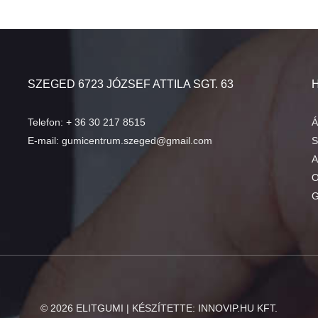
SZEGED 6723 JÓZSEF ATTILA SGT. 63
Telefon:
+ 36 30 217 8515
Á
E-mail:
gumicentrum.szeged@gmail.com
S
A
O
G
©
2026
ELITGUMI | KÉSZÍTETTE:
INNOVIP.HU KFT.