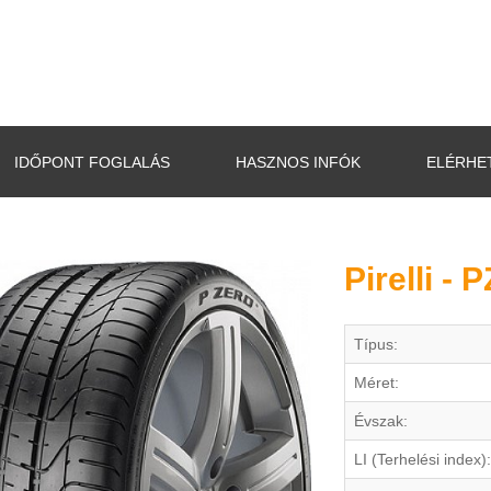
IDŐPONT FOGLALÁS
HASZNOS INFÓK
ELÉRHE
Pirelli -
Típus:
Méret:
Évszak:
LI (Terhelési index):