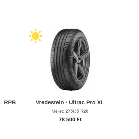
XL RPB
Vredestein - Ultrac Pro XL
Méret:
275/35 R20
78 500 Ft