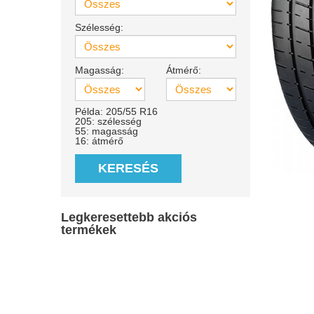
Szélesség:
Magasság:
Átmérő:
Példa: 205/55 R16
205: szélesség
55: magasság
16: átmérő
KERESÉS
Legkeresettebb akciós
termékek