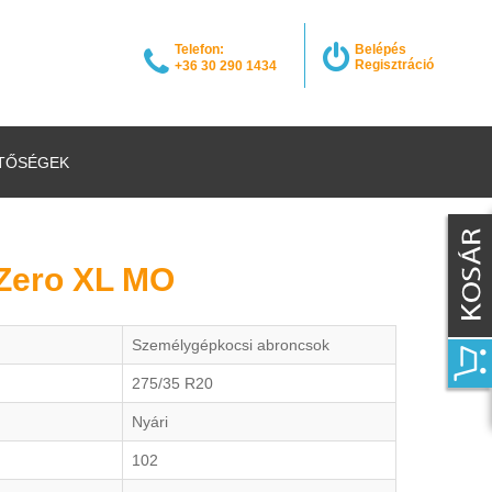
Telefon:
Belépés
Regisztráció
+36 30 290 1434
TŐSÉGEK
 PZero XL MO
Személygépkocsi abroncsok
275/35 R20
Nyári
102