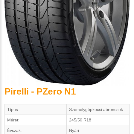
Pirelli - PZero N1
Típus:
Személygépkocsi abroncsok
Méret:
245/50 R18
Évszak:
Nyári