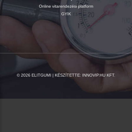
Online vitarendezési platform
GYIK
©
2026
ELITGUMI | KÉSZÍTETTE:
INNOVIP.HU KFT.