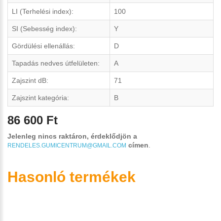
LI (Terhelési index):
100
SI (Sebesség index):
Y
Gördülési ellenállás:
D
Tapadás nedves útfelületen:
A
Zajszint dB:
71
Zajszint kategória:
B
86 600 Ft
Jelenleg nincs raktáron, érdeklődjön a
címen
.
RENDELES.GUMICENTRUM@GMAIL.COM
Hasonló termékek