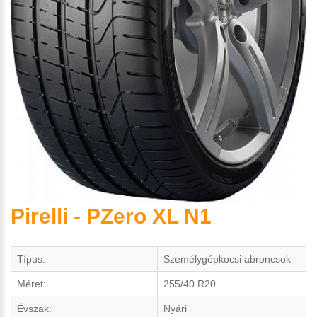
Pirelli - PZero XL N1
Típus:
Személygépkocsi abroncsok
Méret:
255/40 R20
Évszak:
Nyári