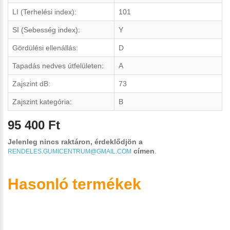
LI (Terhelési index):
101
SI (Sebesség index):
Y
Gördülési ellenállás:
D
Tapadás nedves útfelületen:
A
Zajszint dB:
73
Zajszint kategória:
B
95 400 Ft
Jelenleg nincs raktáron, érdeklődjön a
címen
.
RENDELES.GUMICENTRUM@GMAIL.COM
Hasonló termékek