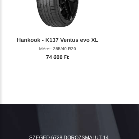
Hankook - K137 Ventus evo XL
Méret:
255/40 R20
74 600 Ft
SZEGED 6728 DOROZSMAI ÚT 14.