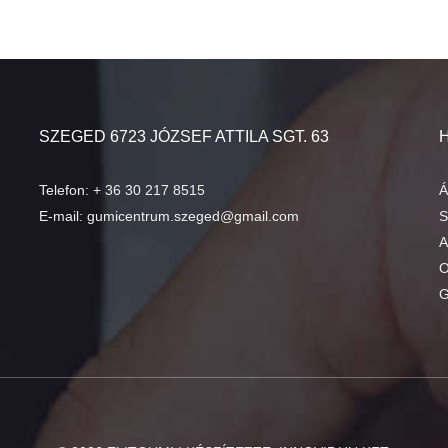
SZEGED 6723 JÓZSEF ATTILA SGT. 63
Telefon:
+ 36 30 217 8515
Á
E-mail:
gumicentrum.szeged@gmail.com
S
A
O
G