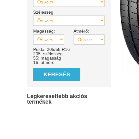
Szélesség:
Magasság:
Átmérő:
Példa: 205/55 R16
205: szélesség
55: magasság
16: átmérő
KERESÉS
Legkeresettebb akciós
termékek