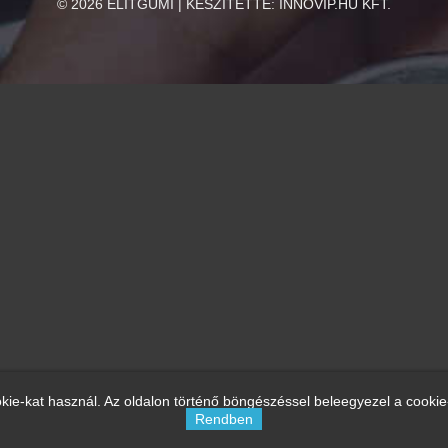
©
2026
ELITGUMI | KÉSZÍTETTE:
INNOVIP.HU KFT.
kie-kat használ. Az oldalon történő böngészéssel beleegyezel a cookie
Rendben