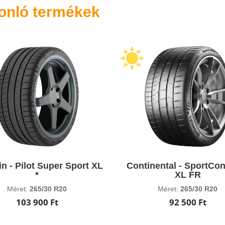
onló termékek
in - Pilot Super Sport XL
Continental - SportCon
*
XL FR
Méret:
265/30 R20
Méret:
265/30 R20
103 900 Ft
92 500 Ft