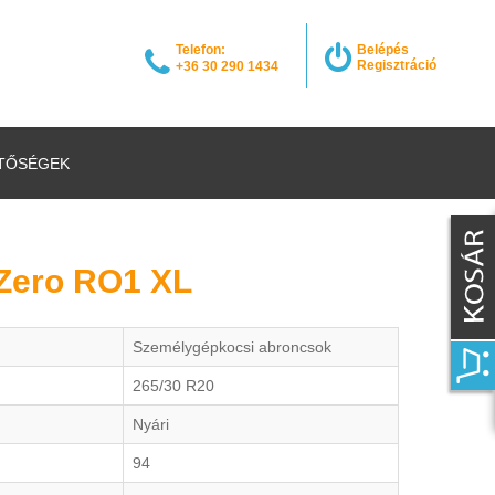
Telefon:
Belépés
Regisztráció
+36 30 290 1434
TŐSÉGEK
 PZero RO1 XL
Személygépkocsi abroncsok
265/30 R20
Nyári
94