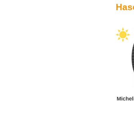
Has
Michel