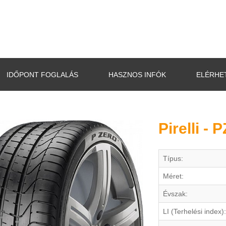
IDŐPONT FOGLALÁS
HASZNOS INFÓK
ELÉRHE
Pirelli -
Típus:
Méret:
Évszak:
LI (Terhelési index):